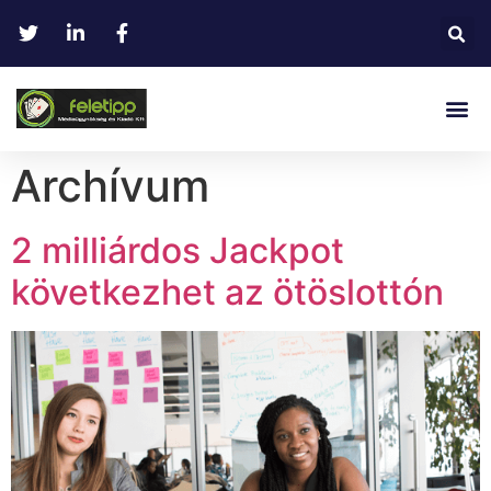
Archívum
2 milliárdos Jackpot
következhet az ötöslottón