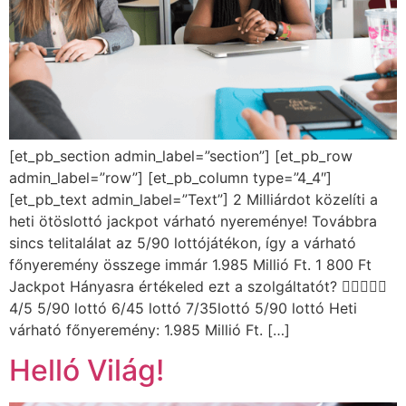
[et_pb_section admin_label=”section”] [et_pb_row
admin_label=”row”] [et_pb_column type=”4_4″]
[et_pb_text admin_label=”Text”] 2 Milliárdot közelíti a
heti ötöslottó jackpot várható nyereménye! Továbbra
sincs telitalálat az 5/90 lottójátékon, így a várható
főnyeremény összege immár 1.985 Millió Ft. 1 800 Ft
Jackpot Hányasra értékeled ezt a szolgáltatót? 
4/5 5/90 lottó 6/45 lottó 7/35lottó 5/90 lottó Heti
várható főnyeremény: 1.985 Millió Ft. […]
Helló Világ!